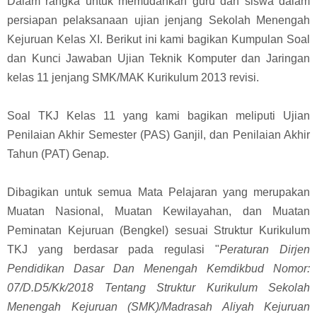
Dalam rangka untuk memudahkan guru dan siswa dalam
persiapan pelaksanaan ujian jenjang Sekolah Menengah
Kejuruan Kelas XI. Berikut ini kami bagikan Kumpulan Soal
dan Kunci Jawaban Ujian Teknik Komputer dan Jaringan
kelas 11
jenjang SMK/MAK K
urikulum 2013 revisi.
Soal TKJ Kelas 11 yang kami bagikan meliputi Ujian
Penilaian Akhir Semester (PAS) Ganjil, dan Penilaian Akhir
Tahun (PAT) Genap.
Dibagikan
untuk semua Mata Pelajaran yang merupakan
Muatan Nasional, Muatan Kewilayahan, dan Muatan
Peminatan Kejuruan (Bengkel) sesuai Struktur Kurikulum
TKJ yang berdasar pada regulasi
"
Peraturan Dirjen
Pendidikan Dasar Dan Menengah Kemdikbud Nomor:
07/D.D5/Kk/2018 Tentang Struktur Kurikulum Sekolah
Menengah Kejuruan (SMK)/Madrasah Aliyah Kejuruan