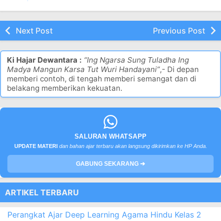
TKJ Kelas 12 jenjang
Multimedia, TKJ,
TKJ Kelas 11 SMK
SMK Semester 1
RPL Kelas 10
Semester 1 dan 2
dan 2 (Semua
Semester 1 dan 2
Mapel)
(Bengkel dan
Umum)
Next Post
Previous Post
Ki Hajar Dewantara :
“Ing Ngarsa Sung Tuladha Ing
Madya Mangun Karsa Tut Wuri Handayani”
,- Di depan
memberi contoh, di tengah memberi semangat dan di
belakang memberikan kekuatan.
SALURAN WHATSAPP
UPDATE MATERI
dan bahan ajar terbaru akan langsung dikirimkan ke HP Anda.
GABUNG SEKARANG ➔
ARTIKEL TERBARU