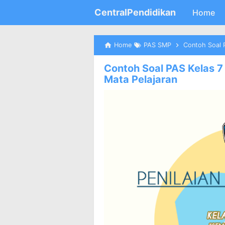
CentralPendidikan
Home
Home
PAS SMP
Contoh Soal P
Contoh Soal PAS Kelas 
Mata Pelajaran