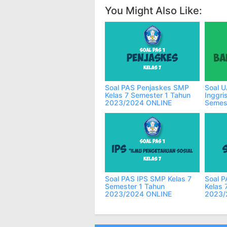
You Might Also Like:
Soal PAS Penjaskes SMP
Soal 
Kelas 7 Semester 1 Tahun
Inggri
2023/2024 ONLINE
Semes
ONLIN
Soal PAS IPS SMP Kelas 7
Soal 
Semester 1 Tahun
Kelas 
2023/2024 ONLINE
2023/