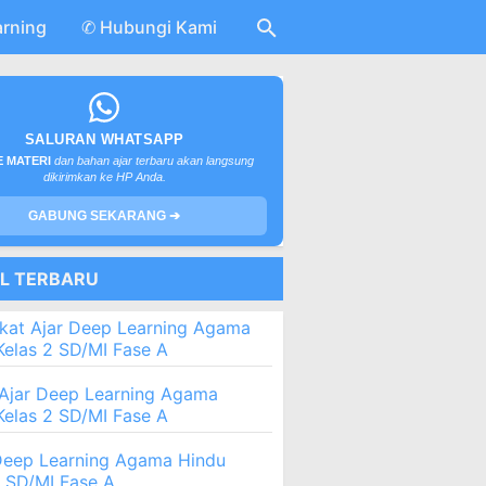
arning
✆ Hubungi Kami
SALURAN WHATSAPP
 MATERI
dan bahan ajar terbaru akan langsung
dikirimkan ke HP Anda.
GABUNG SEKARANG ➔
EL TERBARU
kat Ajar Deep Learning Agama
Kelas 2 SD/MI Fase A
Ajar Deep Learning Agama
Kelas 2 SD/MI Fase A
eep Learning Agama Hindu
2 SD/MI Fase A