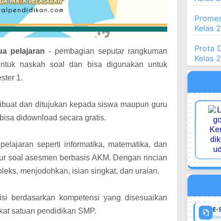
Promes
Kelas 
Prota 
a pelajaran
- pembagian seputar rangkuman
Kelas 
entuk naskah soal dan bisa digunakan untuk
ster 1.
ibuat dan ditujukan kepada siswa maupun guru
bisa didownload secara gratis.
pelajaran seperti informatika, matematika, dan
ur soal asesmen berbasis AKM. Dengan rincian
leks, menjodohkan, isian singkat, dan uraian.
kisi berdasarkan kompetensi yang disesuaikan
E-
gkat satuan pendidikan SMP.
klaim