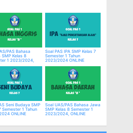
UAS/PAS Bahasa
Soal PAS IPA SMP Kelas 7
s SMP Kelas 8
Semester 1 Tahun
ter 1 2023/2024,
2023/2024 ONLINE
E
PAS Seni Budaya SMP
Soal UAS/PAS Bahasa Jawa
7 Semester 1 Tahun
SMP Kelas 8 Semester 1
2024 ONLINE
2023/2024, ONLINE