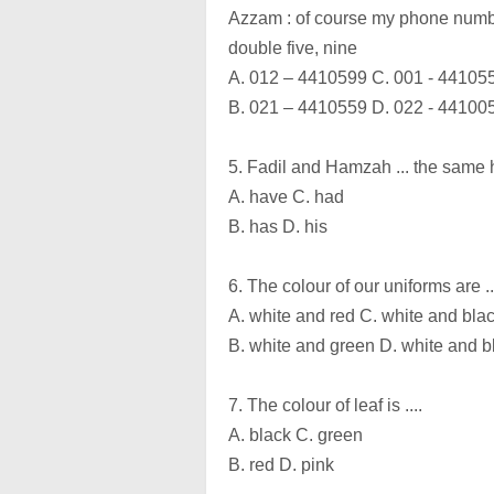
Azzam : of course my phone number
double five, nine
A. 012 – 4410599 C. 001 - 44105
B. 021 – 4410559 D. 022 - 44100
5. Fadil and Hamzah ... the same
A. have C. had
B. has D. his
6. The colour of our uniforms are ..
A. white and red C. white and bla
B. white and green D. white and b
7. The colour of leaf is ....
A. black C. green
B. red D. pink