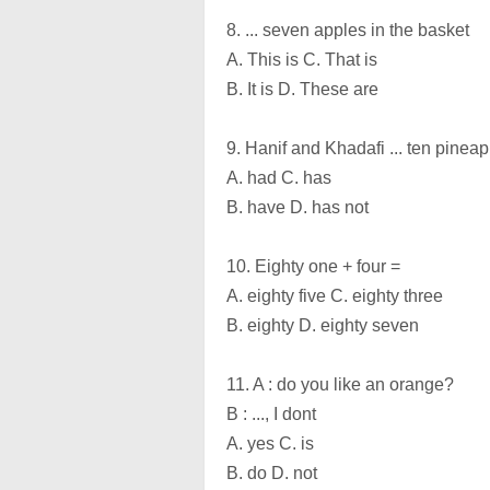
8. ... seven apples in the basket
A. This is C. That is
B. It is D. These are
9. Hanif and Khadafi ... ten pinea
A. had C. has
B. have D. has not
10. Eighty one + four =
A. eighty five C. eighty three
B. eighty D. eighty seven
11. A : do you like an orange?
B : ..., I dont
A. yes C. is
B. do D. not