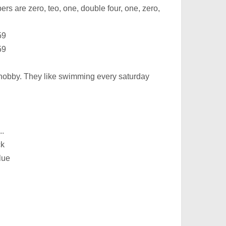
s are zero, teo, one, double four, one, zero,
59
59
 hobby. They like swimming every saturday
..
ck
lue