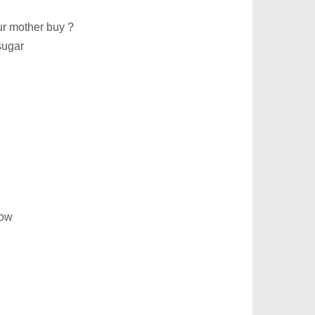
our mother buy ?
sugar
eow