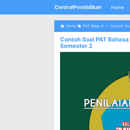
CentralPendidikan
Home
Home
PAT Kelas 4
Contoh Soal
Contoh Soal PAT Bahasa
Semester 2