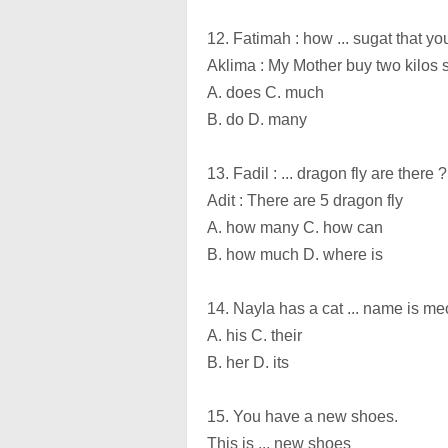
12. Fatimah : how ... sugat that y
Aklima : My Mother buy two kilos 
A. does C. much
B. do D. many
13. Fadil : ... dragon fly are there ?
Adit : There are 5 dragon fly
A. how many C. how can
B. how much D. where is
14. Nayla has a cat ... name is m
A. his C. their
B. her D. its
15. You have a new shoes.
This is ... new shoes