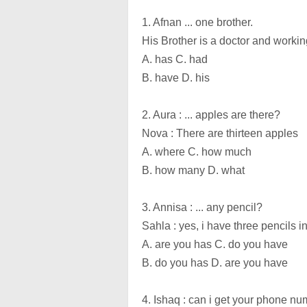
1. Afnan ... one brother.
His Brother is a doctor and working
A. has C. had
B. have D. his
2. Aura : ... apples are there?
Nova : There are thirteen apples
A. where C. how much
B. how many D. what
3. Annisa : ... any pencil?
Sahla : yes, i have three pencils 
A. are you has C. do you have
B. do you has D. are you have
4. Ishaq : can i get your phone n