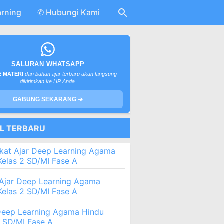
arning
✆ Hubungi Kami
SALURAN WHATSAPP
 MATERI
dan bahan ajar terbaru akan langsung
dikirimkan ke HP Anda.
GABUNG SEKARANG ➔
EL TERBARU
kat Ajar Deep Learning Agama
Kelas 2 SD/MI Fase A
Ajar Deep Learning Agama
Kelas 2 SD/MI Fase A
eep Learning Agama Hindu
2 SD/MI Fase A