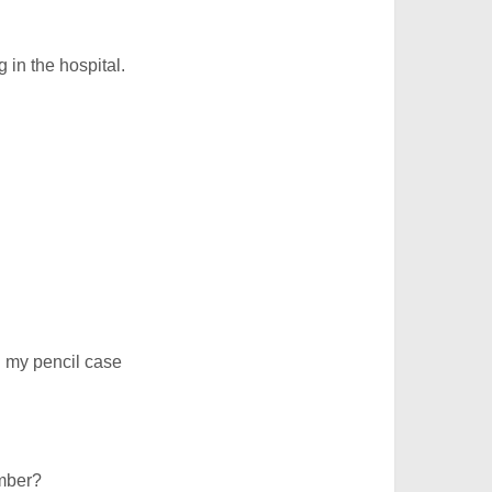
 in the hospital.
in my pencil case
umber?