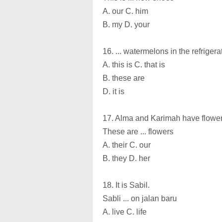
A. our C. him
B. my D. your
16. ... watermelons in the refrigera
A. this is C. that is
B. these are
D. it is
17. Alma and Karimah have flower
These are ... flowers
A. their C. our
B. they D. her
18. It is Sabil.
Sabli ... on jalan baru
A. live C. life