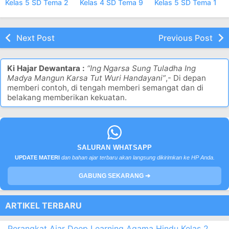
Rangkuman
Rangkuman
Rangkuman
Pembelajaran Materi
Pembelajaran Materi
Pembelajaran Materi
Kelas 5 SD Tema 2
Kelas 4 SD Tema 9
Kelas 5 SD Tema 1
format PDF
format PDF
format PDF
Next Post
Previous Post
Ki Hajar Dewantara :
“Ing Ngarsa Sung Tuladha Ing
Madya Mangun Karsa Tut Wuri Handayani”
,- Di depan
memberi contoh, di tengah memberi semangat dan di
belakang memberikan kekuatan.
SALURAN WHATSAPP
UPDATE MATERI
dan bahan ajar terbaru akan langsung dikirimkan ke HP Anda.
GABUNG SEKARANG ➔
ARTIKEL TERBARU