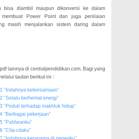
 bisa diambil maupun dikonversi ke dalam
n membuat Power Point dan juga penilaian
ang masih menjalankan sistem daring dalam
pdf lainnya di centralpendidikan.com. Bagi yang
alui tautan berikut ini :
1 "Indahnya kebersamaan"
2 "Selalu berhemat energi"
3 "Peduli terhadap makhluk hidup"
4 "Berbagai pekerjaan"
5 "Pahlwanku"
 "Cita-citaku"
7 "Indahnya keragama di negeriku"