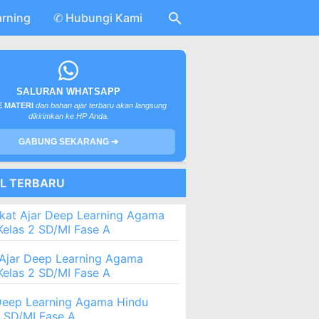
arning
✆ Hubungi Kami
SALURAN WHATSAPP
 MATERI
dan bahan ajar terbaru akan langsung
dikirimkan ke HP Anda.
GABUNG SEKARANG ➔
EL TERBARU
kat Ajar Deep Learning Agama
Kelas 2 SD/MI Fase A
Ajar Deep Learning Agama
Kelas 2 SD/MI Fase A
eep Learning Agama Hindu
2 SD/MI Fase A