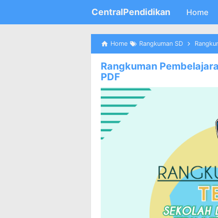
CentralPendidikan
Home
Home
Rangkuman SD
Rangkum
Rangkuman Pembelajaran
PDF