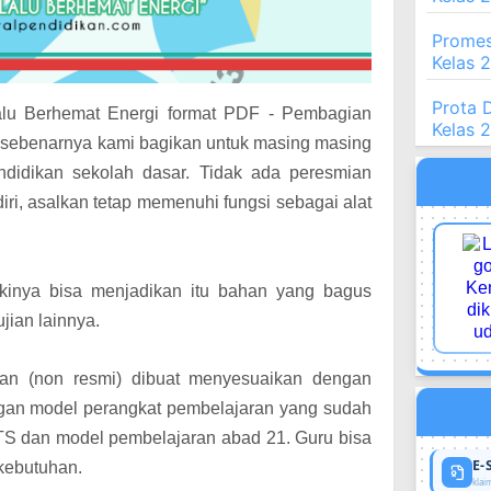
Promes
Kelas 
Prota 
lu Berhemat Energi format PDF - Pembagian
Kelas 
 sebenarnya kami bagikan untuk masing masing
ndidikan sekolah dasar. Tidak ada peresmian
iri, asalkan tetap memenuhi fungsi sebagai alat
likinya bisa menjadikan itu bahan yang bagus
ujian lainnya.
ran (non resmi) dibuat menyesuaikan dengan
ngan model perangkat pembelajaran yang sudah
OTS dan model pembelajaran abad 21. Guru bisa
E-
kebutuhan.
klaim