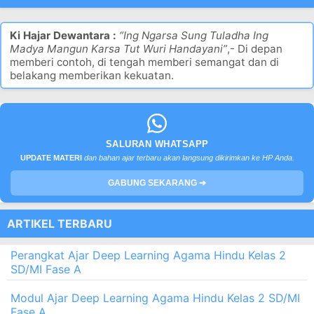
Ki Hajar Dewantara :
“Ing Ngarsa Sung Tuladha Ing
Madya Mangun Karsa Tut Wuri Handayani”
,- Di depan
memberi contoh, di tengah memberi semangat dan di
belakang memberikan kekuatan.
SALURAN WHATSAPP
UPDATE MATERI
dan bahan ajar terbaru akan langsung dikirimkan ke HP Anda.
GABUNG SEKARANG ➔
ARTIKEL TERBARU
Perangkat Ajar Deep Learning Agama Hindu Kelas 2
SD/MI Fase A
Modul Ajar Deep Learning Agama Hindu Kelas 2 SD/MI
Fase A