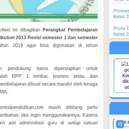
Promes
Kelas 
Prota 
rtikel ini dibagikan
Perangkat Pembelajaran
Kelas 
ikulum 2013 Revisi semester 1 dan semester
ahun 2019 agar bisa digunakan di tahun
n pendukung harus dipersiapkan untuk
dalah RPP 1 lembar, promes, prota, dan
embelajaran dibuat secara mandiri oleh tenaga
I MA.
ntralpendidikan.com masih dibilang perlu
tambahan, jika ingin menggunakannya. Karena
E-
n asli administrasi guru di setiap satuan
klaim