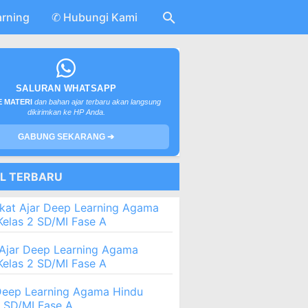
arning
✆ Hubungi Kami
SALURAN WHATSAPP
 MATERI
dan bahan ajar terbaru akan langsung
dikirimkan ke HP Anda.
GABUNG SEKARANG ➔
EL TERBARU
kat Ajar Deep Learning Agama
Kelas 2 SD/MI Fase A
Ajar Deep Learning Agama
Kelas 2 SD/MI Fase A
eep Learning Agama Hindu
2 SD/MI Fase A