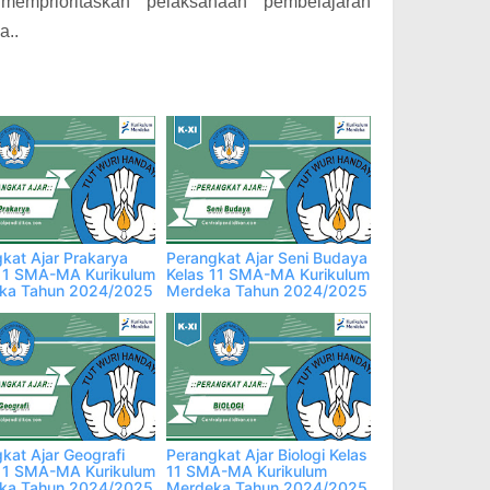
memprioritaskan pelaksanaan pembelajaran
a..
kat Ajar Prakarya
Perangkat Ajar Seni Budaya
 11 SMA-MA Kurikulum
Kelas 11 SMA-MA Kurikulum
ka Tahun 2024/2025
Merdeka Tahun 2024/2025
kat Ajar Geografi
Perangkat Ajar Biologi Kelas
 11 SMA-MA Kurikulum
11 SMA-MA Kurikulum
ka Tahun 2024/2025
Merdeka Tahun 2024/2025