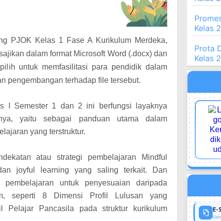
Promes
Kelas 
ing PJOK Kelas 1 Fase A Kurikulum Merdeka,
Prota 
sajikan dalam format Microsoft Word (.docx) dan
Kelas 
i pilih untuk memfasilitasi para pendidik dalam
n pengembangan terhadap file tersebut.
s I Semester 1 dan 2 ini
berfungsi layaknya
mnya, yaitu sebagai panduan utama dalam
jaran yang terstruktur.
ekatan atau strategi pembelajaran Mindful
dan joyful learning yang saling terkait. Dan
 pembelajaran untuk penyesuaian daripada
m, seperti 8 Dimensi Profil Lulusan yang
l Pelajar Pancasila pada struktur kurikulum
E-
klaim