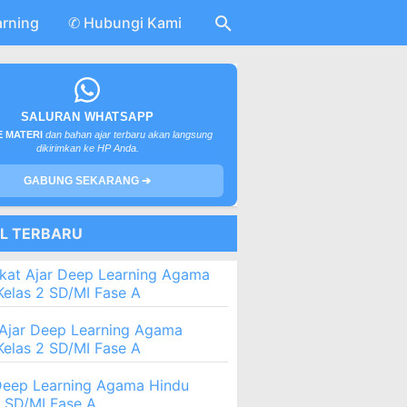
arning
✆ Hubungi Kami
SALURAN WHATSAPP
 MATERI
dan bahan ajar terbaru akan langsung
dikirimkan ke HP Anda.
GABUNG SEKARANG ➔
EL TERBARU
kat Ajar Deep Learning Agama
Kelas 2 SD/MI Fase A
Ajar Deep Learning Agama
Kelas 2 SD/MI Fase A
eep Learning Agama Hindu
2 SD/MI Fase A