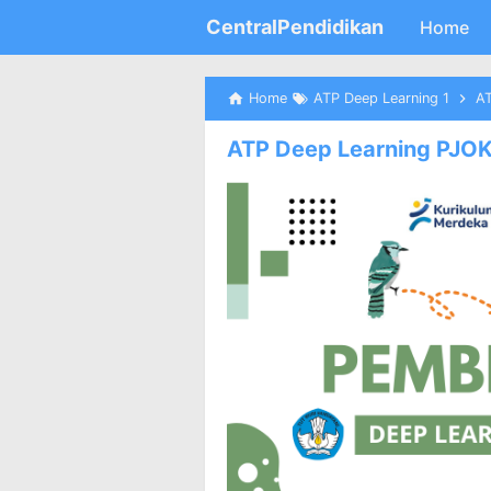
CentralPendidikan
Home
Home
ATP Deep Learning 1
AT
ATP Deep Learning PJOK