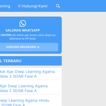
arning
✆ Hubungi Kami
SALURAN WHATSAPP
 MATERI
dan bahan ajar terbaru akan langsung
dikirimkan ke HP Anda.
GABUNG SEKARANG ➔
EL TERBARU
kat Ajar Deep Learning Agama
Kelas 2 SD/MI Fase A
Ajar Deep Learning Agama
Kelas 2 SD/MI Fase A
eep Learning Agama Hindu
2 SD/MI Fase A