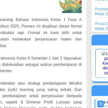
Promes
Kelas 
Learning Bahasa Indonesia Kelas 1 Fase A
Prota 
ahun 2025. Promes ini disajikan dalam format
Kelas 
rstruktur rapi. Format ini kami pilih untuk
 dalam melakukan penyesuaian materi dan
but.
donesia Kelas II Semester 1 dan 2
digunakan
alokasikan sebagai arahan pembelajaran di
mester.
ekatan atau strategi pembelajaran Mindful
dan joyful learning yang saling terkait. Dan
 pembelajaran untuk penyesuaian daripada
m, seperti 8 Dimensi Profil Lulusan yang
E-
klaim