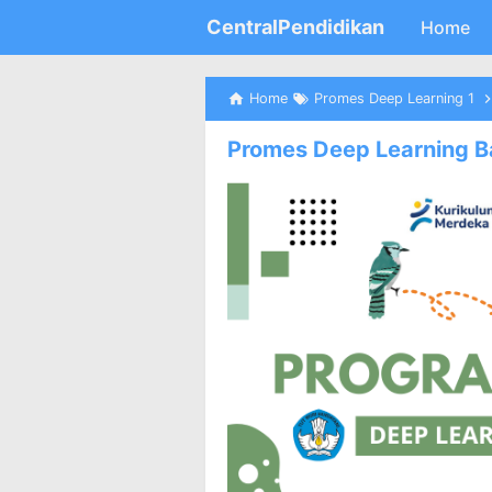
CentralPendidikan
Home
Home
Promes Deep Learning 1
Promes Deep Learning B