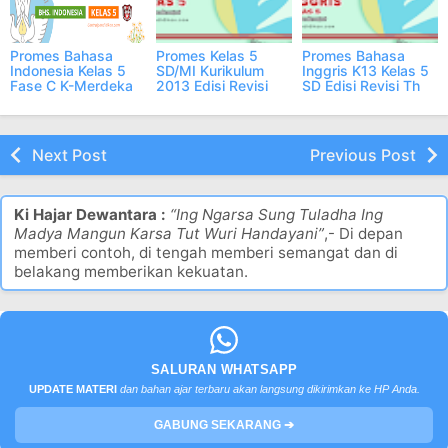
Promes Bahasa
Promes Kelas 5
Promes Bahasa
Indonesia Kelas 5
SD/MI Kurikulum
Inggris K13 Kelas 5
Fase C K-Merdeka
2013 Edisi Revisi
SD Edisi Revisi Th
Tahun 2023/2024
2023/2024
Next Post
Previous Post
Ki Hajar Dewantara :
“Ing Ngarsa Sung Tuladha Ing
Madya Mangun Karsa Tut Wuri Handayani”
,- Di depan
memberi contoh, di tengah memberi semangat dan di
belakang memberikan kekuatan.
SALURAN WHATSAPP
UPDATE MATERI
dan bahan ajar terbaru akan langsung dikirimkan ke HP Anda.
GABUNG SEKARANG ➔