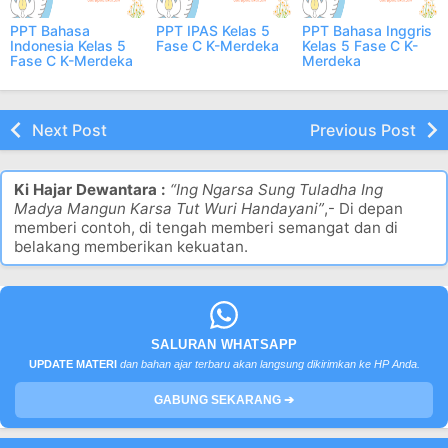
PPT Bahasa
PPT IPAS Kelas 5
PPT Bahasa Inggris
Indonesia Kelas 5
Fase C K-Merdeka
Kelas 5 Fase C K-
Fase C K-Merdeka
Merdeka
Next Post
Previous Post
Ki Hajar Dewantara :
“Ing Ngarsa Sung Tuladha Ing
Madya Mangun Karsa Tut Wuri Handayani”
,- Di depan
memberi contoh, di tengah memberi semangat dan di
belakang memberikan kekuatan.
SALURAN WHATSAPP
UPDATE MATERI
dan bahan ajar terbaru akan langsung dikirimkan ke HP Anda.
GABUNG SEKARANG ➔