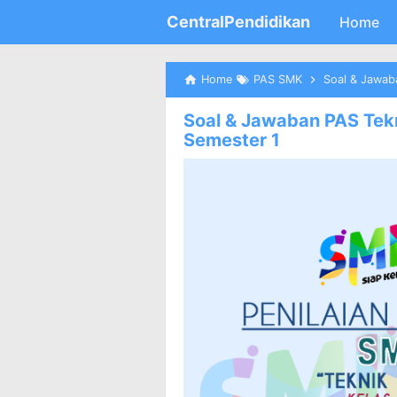
CentralPendidikan
Home
Home
PAS SMK
Soal & Jawab
Soal & Jawaban PAS Tek
Semester 1