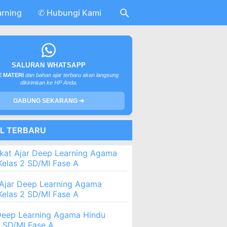
arning
✆ Hubungi Kami
SALURAN WHATSAPP
 MATERI
dan bahan ajar terbaru akan langsung
dikirimkan ke HP Anda.
GABUNG SEKARANG ➔
EL TERBARU
kat Ajar Deep Learning Agama
Kelas 2 SD/MI Fase A
Ajar Deep Learning Agama
Kelas 2 SD/MI Fase A
eep Learning Agama Hindu
2 SD/MI Fase A