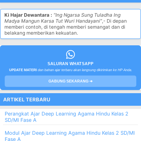
Ki Hajar Dewantara :
“Ing Ngarsa Sung Tuladha Ing
Madya Mangun Karsa Tut Wuri Handayani”
,- Di depan
memberi contoh, di tengah memberi semangat dan di
belakang memberikan kekuatan.
SALURAN WHATSAPP
UPDATE MATERI
dan bahan ajar terbaru akan langsung dikirimkan ke HP Anda.
GABUNG SEKARANG ➔
ARTIKEL TERBARU
Perangkat Ajar Deep Learning Agama Hindu Kelas 2
SD/MI Fase A
Modul Ajar Deep Learning Agama Hindu Kelas 2 SD/MI
Fase A