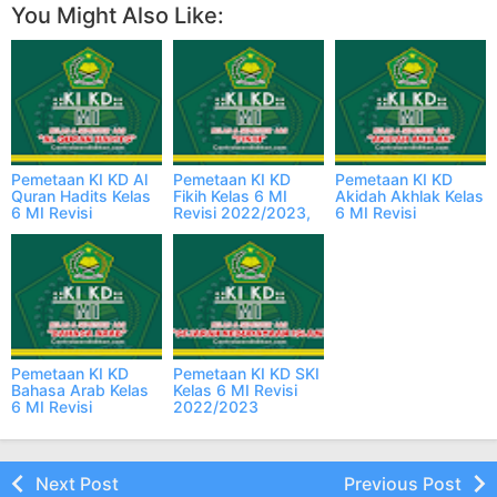
You Might Also Like:
Pemetaan KI KD Al
Pemetaan KI KD
Pemetaan KI KD
Quran Hadits Kelas
Fikih Kelas 6 MI
Akidah Akhlak Kelas
6 MI Revisi
Revisi 2022/2023,
6 MI Revisi
2022/2023,
Lengkap
2022/2023,
Lengkap
Lengkap
Pemetaan KI KD
Pemetaan KI KD SKI
Bahasa Arab Kelas
Kelas 6 MI Revisi
6 MI Revisi
2022/2023
2022/2023,
Semester 1 & 2
Lengkap
Lengkap
Next Post
Previous Post