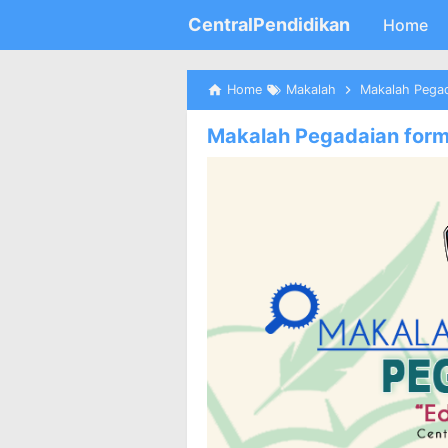
CentralPendidikan
Home
Home
Makalah
Makalah Pegad
Makalah Pegadaian forma