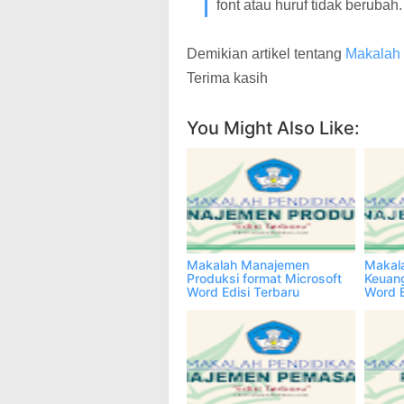
font atau huruf tidak berubah.
Demikian artikel tentang
Makalah 
Terima kasih
You Might Also Like:
Makalah Manajemen
Makal
Produksi format Microsoft
Keuang
Word Edisi Terbaru
Word E