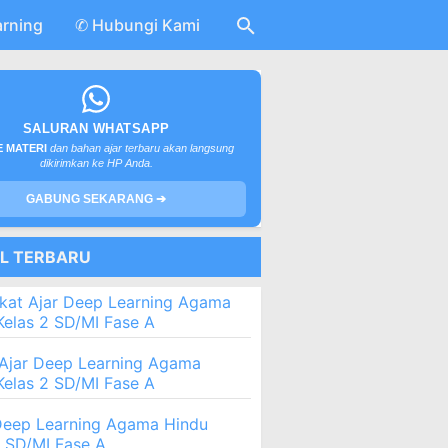
arning
✆ Hubungi Kami
SALURAN WHATSAPP
 MATERI
dan bahan ajar terbaru akan langsung
dikirimkan ke HP Anda.
GABUNG SEKARANG ➔
EL TERBARU
kat Ajar Deep Learning Agama
Kelas 2 SD/MI Fase A
Ajar Deep Learning Agama
Kelas 2 SD/MI Fase A
eep Learning Agama Hindu
2 SD/MI Fase A