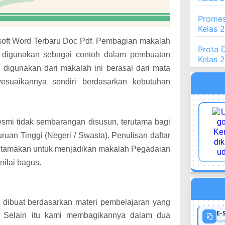
Promes
Kelas 
soft Word Terbaru Doc Pdf. Pembagian makalah
Prota 
a digunakan sebagai contoh dalam pembuatan
Kelas 
ng digunakan dari makalah ini berasal dari mata
nyesuaikannya sendiri berdasarkan kebutuhan
esmi tidak sembarangan disusun, terutama bagi
an Tinggi (Negeri / Swasta). Penulisan daftar
i diutamakan untuk menjadikan makalah Pegadaian
ilai bagus.
dibuat berdasarkan materi pembelajaran yang
E-
. Selain itu kami membagikannya dalam dua
klaim