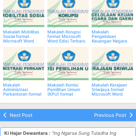
Makalah Mobilitas
Makalah Korupsi
Makalah
Sosial format
format Microsoft
Pengelolaan
Microsoft Word
Word Edisi Terbaru
Keuangan Negara
Edisi Terbaru
dan Daerah format
Microsoft Word
Edisi Terbaru
Makalah
Makalah Komisi
Makalah Kerajaan
Administrasi
Pemilihan Umum
Sriwijaya format
Perkantoran format
(KPU) format
Microsoft Word
Microsoft Word
Microsoft Word
Edisi Terbaru
Edisi Terbaru
Edisi Terbaru
Next Post
Previous Post
Ki Hajar Dewantara :
“Ing Ngarsa Sung Tuladha Ing