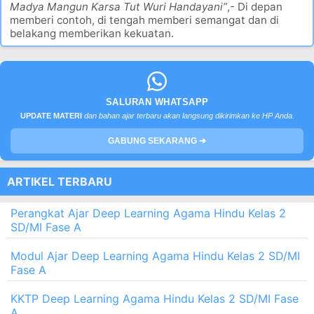
Madya Mangun Karsa Tut Wuri Handayani”
,- Di depan
memberi contoh, di tengah memberi semangat dan di
belakang memberikan kekuatan.
SALURAN WHATSAPP
UPDATE MATERI
dan bahan ajar terbaru akan langsung dikirimkan ke HP Anda.
GABUNG SEKARANG ➔
ARTIKEL TERBARU
Perangkat Ajar Deep Learning Agama Hindu Kelas 2
SD/MI Fase A
Modul Ajar Deep Learning Agama Hindu Kelas 2 SD/MI
Fase A
KKTP Deep Learning Agama Hindu Kelas 2 SD/MI Fase
A