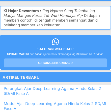
Ki Hajar Dewantara :
“Ing Ngarsa Sung Tuladha Ing
Madya Mangun Karsa Tut Wuri Handayani”
,- Di depan
memberi contoh, di tengah memberi semangat dan di
belakang memberikan kekuatan.
SALURAN WHATSAPP
UPDATE MATERI
dan bahan ajar terbaru akan langsung dikirimkan ke HP Anda.
GABUNG SEKARANG ➔
ARTIKEL TERBARU
Perangkat Ajar Deep Learning Agama Hindu Kelas 2
SD/MI Fase A
Modul Ajar Deep Learning Agama Hindu Kelas 2 SD/MI
Fase A