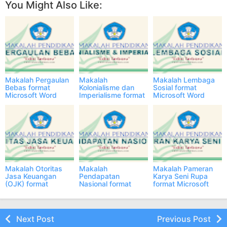
You Might Also Like:
Makalah Pergaulan
Makalah
Makalah Lembaga
Bebas format
Kolonialisme dan
Sosial format
Microsoft Word
Imperialisme format
Microsoft Word
Edisi Terbaru
Microsoft Word
Edisi Terbaru
Edisi Terbaru
Makalah Otoritas
Makalah
Makalah Pameran
Jasa Keuangan
Pendapatan
Karya Seni Rupa
(OJK) format
Nasional format
format Microsoft
Microsoft Word
Microsoft Word
Word Edisi Terbaru
Edisi Terbaru
Edisi Terbaru
Next Post
Previous Post