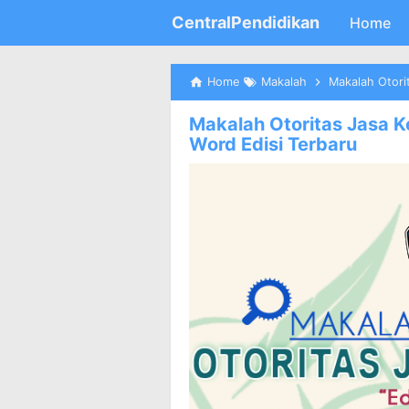
CentralPendidikan
Home
Home
Makalah
Makalah Otorita
Makalah Otoritas Jasa K
Word Edisi Terbaru