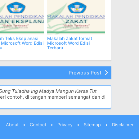
u
Terbaru
h Teks Eksplanasi
Makalah Zakat format
 Microsoft Word Edisi
Microsoft Word Edisi
u
Terbaru
Previous Post
 Sung Tuladha Ing Madya Mangun Karsa Tut
eri contoh, di tengah memberi semangat dan di
About
•
Contact
•
Privacy
•
Sitemap
•
Disclaimer