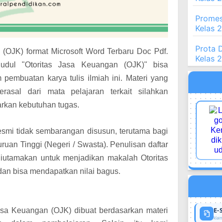
Promes
Kelas 
Prota 
(OJK) format Microsoft Word Terbaru Doc Pdf.
Kelas 
udul "Otoritas Jasa Keuangan (OJK)" bisa
pembuatan karya tulis ilmiah ini. Materi yang
rasal dari mata pelajaran terkait silahkan
arkan kebutuhan tugas.
esmi tidak sembarangan disusun, terutama bagi
an Tinggi (Negeri / Swasta). Penulisan daftar
i diutamakan untuk menjadikan makalah Otoritas
an bisa mendapatkan nilai bagus.
E-
sa Keuangan (OJK) dibuat berdasarkan materi
klaim