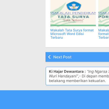
Terbaru
Terbar
Makalah Tata Surya format
Makala
Microsoft Word Edisi
format
Terbaru
Terbar
Next Post
Ki Hajar Dewantara :
“Ing Ngarsa
Wuri Handayani”
,- Di depan memb
belakang memberikan kekuatan.