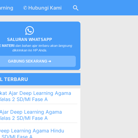
arning
✆ Hubungi Kami
SALURAN WHATSAPP
 MATERI
dan bahan ajar terbaru akan langsung
dikirimkan ke HP Anda.
GABUNG SEKARANG ➔
EL TERBARU
kat Ajar Deep Learning Agama
Kelas 2 SD/MI Fase A
Ajar Deep Learning Agama
Kelas 2 SD/MI Fase A
eep Learning Agama Hindu
2 SD/MI Fase A