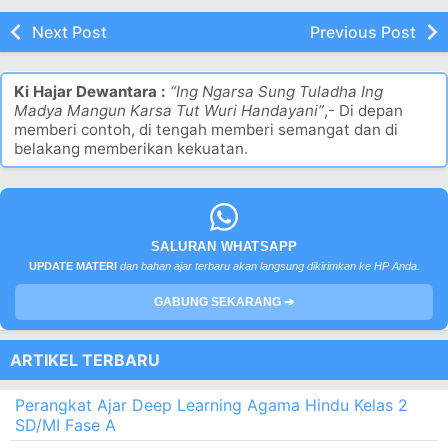
Next Post
Previous Post
Ki Hajar Dewantara :
“Ing Ngarsa Sung Tuladha Ing
Madya Mangun Karsa Tut Wuri Handayani”
,- Di depan
memberi contoh, di tengah memberi semangat dan di
belakang memberikan kekuatan.
SALURAN WHATSAPP
UPDATE MATERI
dan bahan ajar terbaru akan langsung dikirimkan ke HP Anda.
GABUNG SEKARANG ➔
ARTIKEL TERBARU
Perangkat Ajar Deep Learning Agama Hindu Kelas 2
SD/MI Fase A