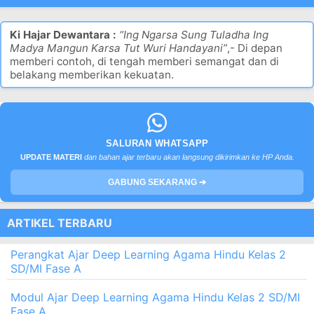
Ki Hajar Dewantara :
“Ing Ngarsa Sung Tuladha Ing
Madya Mangun Karsa Tut Wuri Handayani”
,- Di depan
memberi contoh, di tengah memberi semangat dan di
belakang memberikan kekuatan.
SALURAN WHATSAPP
UPDATE MATERI
dan bahan ajar terbaru akan langsung dikirimkan ke HP Anda.
GABUNG SEKARANG ➔
ARTIKEL TERBARU
Perangkat Ajar Deep Learning Agama Hindu Kelas 2
SD/MI Fase A
Modul Ajar Deep Learning Agama Hindu Kelas 2 SD/MI
Fase A