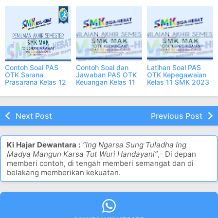
SMK 2023 dan
Jawaban
dan Jawaban
Jawaban
Contoh Soal PAS
Contoh Soal dan
Latihan Soal PAS
OTK Sarana
Jawaban PAS OTK
OTK Kepegawaian
Prasarana Kelas 12
Keuangan Kelas 11
Kelas 11 SMK 2023
SMK 2023 dan
SMK 2023
dan Jawaban
Jawaban
Next Post
Previous Post
Ki Hajar Dewantara :
“Ing Ngarsa Sung Tuladha Ing
Madya Mangun Karsa Tut Wuri Handayani”
,- Di depan
memberi contoh, di tengah memberi semangat dan di
belakang memberikan kekuatan.