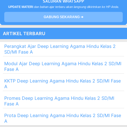
SALURAN WHATSAPP
UPDATE MATERI
dan bahan ajar terbaru akan langsung dikirimkan ke HP Anda.
GABUNG SEKARANG ➔
ARTIKEL TERBARU
Perangkat Ajar Deep Learning Agama Hindu Kelas 2
SD/MI Fase A
Modul Ajar Deep Learning Agama Hindu Kelas 2 SD/MI
Fase A
KKTP Deep Learning Agama Hindu Kelas 2 SD/MI Fase
A
Promes Deep Learning Agama Hindu Kelas 2 SD/MI
Fase A
Prota Deep Learning Agama Hindu Kelas 2 SD/MI Fase
A