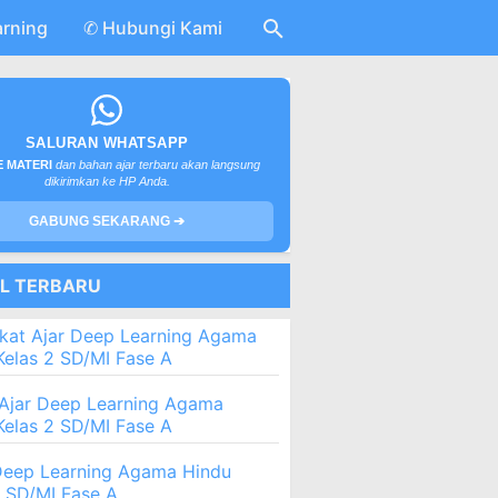
arning
✆ Hubungi Kami
SALURAN WHATSAPP
 MATERI
dan bahan ajar terbaru akan langsung
dikirimkan ke HP Anda.
GABUNG SEKARANG ➔
EL TERBARU
kat Ajar Deep Learning Agama
Kelas 2 SD/MI Fase A
Ajar Deep Learning Agama
Kelas 2 SD/MI Fase A
eep Learning Agama Hindu
2 SD/MI Fase A