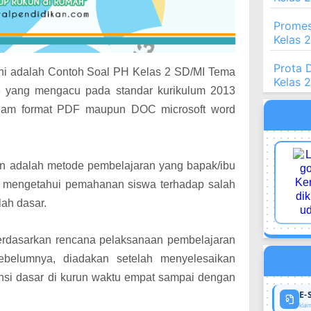
Promes
Kelas 
Prota 
 ini adalah Contoh Soal PH Kelas 2 SD/MI Tema
Kelas 
e yang mengacu pada standar k
urikulum 2013
 dalam format PDF maupun DOC microsoft word
an adalah metode pembelajaran yang bapak/ibu
m mengetahui pemahanan siswa terhadap salah
olah dasar.
berdasarkan rencana pelaksanaan pembelajaran
ebelumnya, diadakan setelah menyelesaikan
nsi dasar di kurun waktu empat sampai dengan
E-
klaim