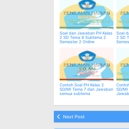
Soal dan Jawaban PH Kelas
Soal d
2 SD Tema 8 Subtema 2
2 SD 
Semester 2 Online
Semest
Contoh Soal PH Kelas 2
Contoh
SD/MI Tema 7 dan Jawaban
SD/MI
semua subtema
Jawab
Next Post