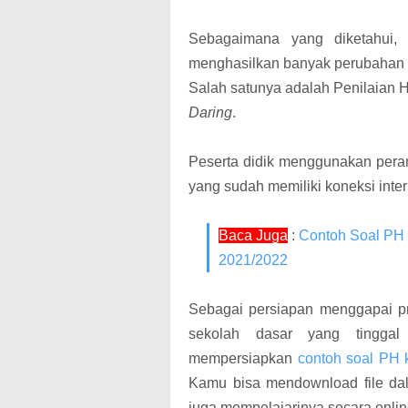
Sebagaimana yang diketahui,
menghasilkan banyak perubahan 
Salah satunya adalah Penilaian H
Daring
.
Peserta didik menggunakan peran
yang sudah memiliki koneksi inter
Baca Juga
:
Contoh Soal PH 
2021/2022
Sebagai persiapan menggapai pre
sekolah dasar yang tinggal 
mempersiapkan
contoh soal PH 
Kamu bisa mendownload file dal
juga mempelajarinya secara online