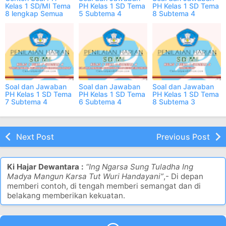
Kelas 1 SD/MI Tema
PH Kelas 1 SD Tema
PH Kelas 1 SD Tema
8 lengkap Semua
5 Subtema 4
8 Subtema 4
Subtema
Semester 2 Online
Semester 2 Online
Soal dan Jawaban
Soal dan Jawaban
Soal dan Jawaban
PH Kelas 1 SD Tema
PH Kelas 1 SD Tema
PH Kelas 1 SD Tema
7 Subtema 4
6 Subtema 4
8 Subtema 3
Semester 2 Online
Semester 2 Online
Semester 2 Online
Next Post
Previous Post
Ki Hajar Dewantara :
“Ing Ngarsa Sung Tuladha Ing
Madya Mangun Karsa Tut Wuri Handayani”
,- Di depan
memberi contoh, di tengah memberi semangat dan di
belakang memberikan kekuatan.