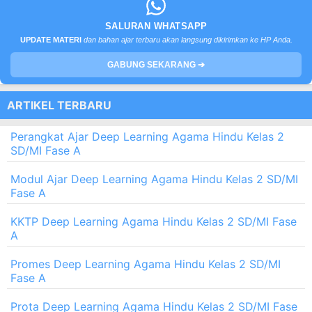
SALURAN WHATSAPP
UPDATE MATERI
dan bahan ajar terbaru akan langsung dikirimkan ke HP Anda.
GABUNG SEKARANG ➔
ARTIKEL TERBARU
Perangkat Ajar Deep Learning Agama Hindu Kelas 2
SD/MI Fase A
Modul Ajar Deep Learning Agama Hindu Kelas 2 SD/MI
Fase A
KKTP Deep Learning Agama Hindu Kelas 2 SD/MI Fase
A
Promes Deep Learning Agama Hindu Kelas 2 SD/MI
Fase A
Prota Deep Learning Agama Hindu Kelas 2 SD/MI Fase