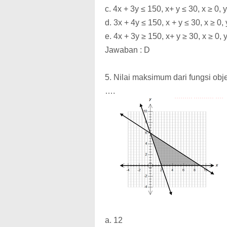
c. 4x + 3y ≤ 150, x+ y ≤ 30, x ≥ 0, y
d. 3x + 4y ≤ 150, x + y ≤ 30, x ≥ 0, 
e. 4x + 3y ≥ 150, x+ y ≥ 30, x ≥ 0, 
Jawaban : D
5. Nilai maksimum dari fungsi objek
….
a. 12