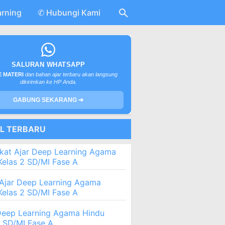
arning
✆ Hubungi Kami
SALURAN WHATSAPP
 MATERI
dan bahan ajar terbaru akan langsung
dikirimkan ke HP Anda.
GABUNG SEKARANG ➔
EL TERBARU
kat Ajar Deep Learning Agama
Kelas 2 SD/MI Fase A
Ajar Deep Learning Agama
Kelas 2 SD/MI Fase A
eep Learning Agama Hindu
2 SD/MI Fase A