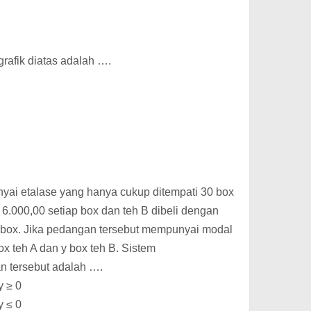
afik diatas adalah ….
ai etalase yang hanya cukup ditempati 30 box
 6.000,00 setiap box dan teh B dibeli dengan
 box. Jika pedangan tersebut mempunyai modal
x teh A dan y box teh B. Sistem
n tersebut adalah ….
y ≥ 0
y ≤ 0