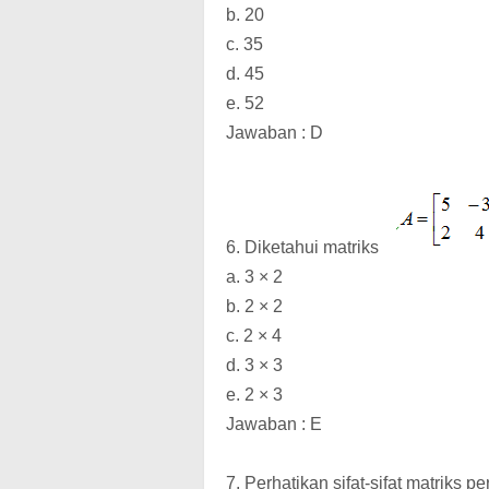
b. 20
c. 35
d. 45
e. 52
Jawaban : D
6. Diketahui matriks
a. 3 × 2
b. 2 × 2
c. 2 × 4
d. 3 × 3
e. 2 × 3
Jawaban : E
7. Perhatikan sifat-sifat matriks pe