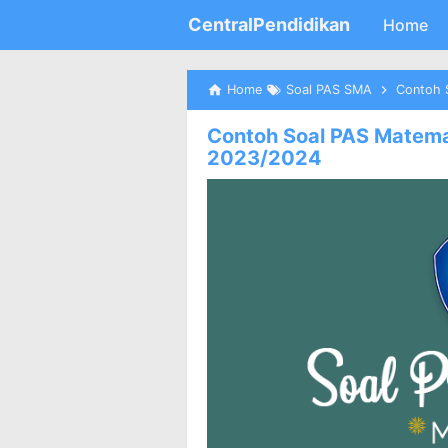
CentralPendidikan
Home
Home
Soal PAS SMA
Contoh S
Contoh Soal PAS Matemat
2023/2024