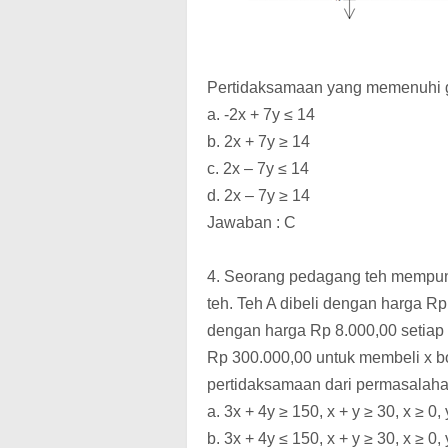
Pertidaksamaan yang memenuhi gr
a. -2x + 7y ≤ 14
b. 2x + 7y ≥ 14
c. 2x – 7y ≤ 14
d. 2x – 7y ≥ 14
Jawaban : C
4. Seorang pedagang teh mempuny
teh. Teh A dibeli dengan harga Rp
dengan harga Rp 8.000,00 setiap
Rp 300.000,00 untuk membeli x bo
pertidaksamaan dari permasalaha
a. 3x + 4y ≥ 150, x + y ≥ 30, x ≥ 0, 
b. 3x + 4y ≤ 150, x + y ≥ 30, x ≥ 0, 