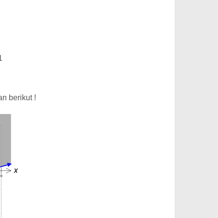
1
n berikut !