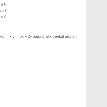
 ≥ 0
y ≥ 0
y ≥ 0
tif f(x,y) = 5x + 2y pada grafik berikut adalah