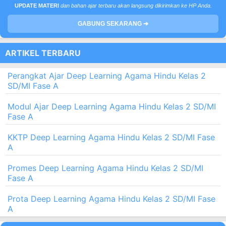
SALURAN WHATSAPP
UPDATE MATERI
dan bahan ajar terbaru akan langsung dikirimkan ke HP Anda.
GABUNG SEKARANG ➔
ARTIKEL TERBARU
Perangkat Ajar Deep Learning Agama Hindu Kelas 2
SD/MI Fase A
Modul Ajar Deep Learning Agama Hindu Kelas 2 SD/MI
Fase A
KKTP Deep Learning Agama Hindu Kelas 2 SD/MI Fase
A
Promes Deep Learning Agama Hindu Kelas 2 SD/MI
Fase A
Prota Deep Learning Agama Hindu Kelas 2 SD/MI Fase