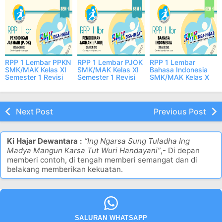
Bahasa Inggris
SMK/MAK Kelas X
Matematika
SMK/MAK Kelas X
Semester 1 Revisi
SMK/MAK Kelas X
Semester 1 Revisi
2021/2022,
Semester 1 Revisi
2021/2022
LENGKAP
2021/2022
RPP 1 Lembar PPKN
RPP 1 Lembar PJOK
RPP 1 Lembar
SMK/MAK Kelas XI
SMK/MAK Kelas XI
Bahasa Indonesia
Semester 1 Revisi
Semester 1 Revisi
SMK/MAK Kelas X
2021/2022
2021/2022
Semester 1 Revisi
2021/2022
Next Post
Previous Post
Ki Hajar Dewantara :
“Ing Ngarsa Sung Tuladha Ing
Madya Mangun Karsa Tut Wuri Handayani”
,- Di depan
memberi contoh, di tengah memberi semangat dan di
belakang memberikan kekuatan.