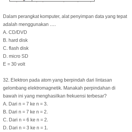
Dalam perangkat komputer, alat penyimpan data yang tepat
adalah menggunakan ….
A. CD/DVD
B. hard disk
C. flash disk
D. micro SD
E = 30 volt
32. Elektron pada atom yang berpindah dari lintasan
gelombang elektromagnetik. Manakah perpindahan di
bawah ini yang menghasilkan frekuensi terbesar?
A. Dari n = 7 ke n = 3.
B. Dari n = 7 ke n = 2.
C. Dari n = 6 ke n = 2.
D. Dari n = 3 ke n = 1.