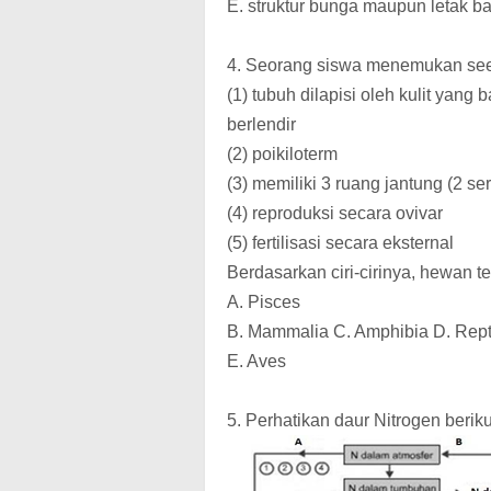
E. struktur bunga maupun letak ba
4. Seorang siswa menemukan seeko
(1) tubuh dilapisi oleh kulit yang
berlendir
(2) poikiloterm
(3) memiliki 3 ruang jantung (2 ser
(4) reproduksi secara ovivar
(5) fertilisasi secara eksternal
Berdasarkan ciri-cirinya, hewan 
A. Pisces
B. Mammalia C. Amphibia D. Repti
E. Aves
5. Perhatikan daur Nitrogen beriku