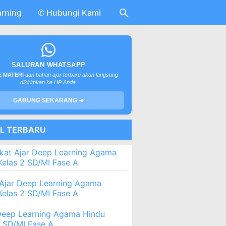
arning
✆ Hubungi Kami
SALURAN WHATSAPP
 MATERI
dan bahan ajar terbaru akan langsung
dikirimkan ke HP Anda.
GABUNG SEKARANG ➔
EL TERBARU
kat Ajar Deep Learning Agama
Kelas 2 SD/MI Fase A
Ajar Deep Learning Agama
Kelas 2 SD/MI Fase A
eep Learning Agama Hindu
2 SD/MI Fase A