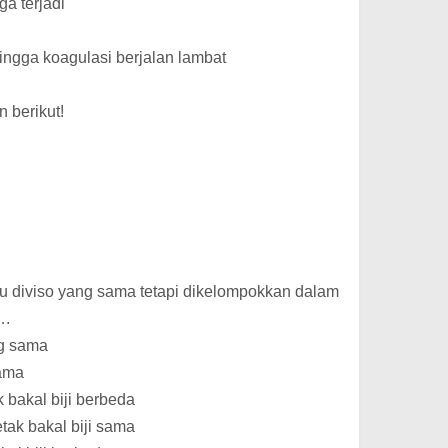
a terjadi
ingga koagulasi berjalan lambat
 berikut!
 diviso yang sama tetapi dikelompokkan dalam
….
ng sama
sama
k bakal biji berbeda
etak bakal biji sama