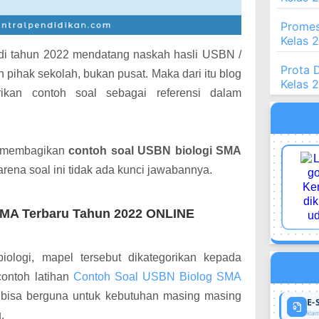
Promes
Kelas 
 di tahun 2022 mendatang naskah hasli USBN /
Prota 
 pihak sekolah, bukan pusat. Maka dari itu blog
Kelas 
an contoh soal sebagai referensi dalam
an membagikan
contoh soal USBN biologi SMA
rena soal ini tidak ada kunci jawabannya.
SMA Terbaru Tahun 2022 ONLINE
iologi, mapel tersebut dikategorikan kepada
ontoh latihan
Contoh Soal USBN Biolog SMA
 bisa berguna untuk kebutuhan masing masing
E-
.
klaim