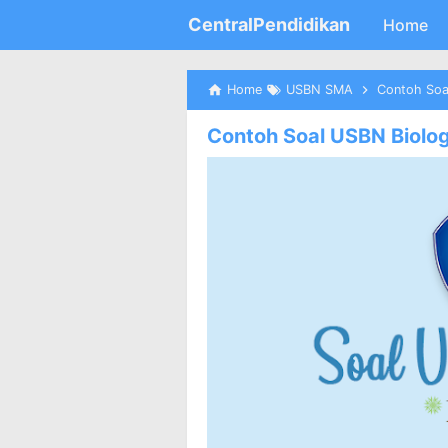
CentralPendidikan
Home
Home
USBN SMA
Contoh Soa
Contoh Soal USBN Biolo