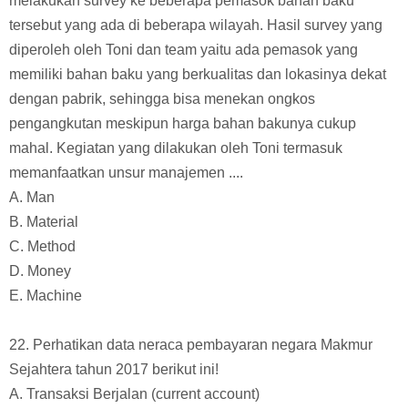
21. Toni adalah seoarang manajer yang bertugas sebagai
penanggung jawab produksi. Toni berusaha untuk
memperoleh bahan baku yang berkualitas namun dengan
harga yang terjangkau, untuk itu Toni dan team nya
melakukan survey ke beberapa pemasok bahan baku
tersebut yang ada di beberapa wilayah. Hasil survey yang
diperoleh oleh Toni dan team yaitu ada pemasok yang
memiliki bahan baku yang berkualitas dan lokasinya dekat
dengan pabrik, sehingga bisa menekan ongkos
pengangkutan meskipun harga bahan bakunya cukup
mahal. Kegiatan yang dilakukan oleh Toni termasuk
memanfaatkan unsur manajemen ....
A. Man
B. Material
C. Method
D. Money
E. Machine