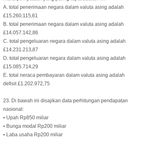
Jika negara yang bertransaksi dengan negara Makmur
Sejahtera menggunakan mata uang Poundsterling(£)
dengan kurs jual Rp17.500,00 dan kurs beli Rp17.300,00,
maka pernyataan yang paling tepat adalah ….
A. total penerimaan negara dalam valuta asing adalah
£15.260.115,61
B. total penerimaan negara dalam valuta asing adalah
£14.057.142,86
C. total pengeluaran negara dalam valuta asing adalah
£14.231.213,87
D. total pengeluaran negara dalam valuta asing adalah
£15.085.714,29
E. total neraca pembayaran dalam valuta asing adalah
defisit £1.202.972,75
23. Di bawah ini disajikan data perhitungan pendapatan