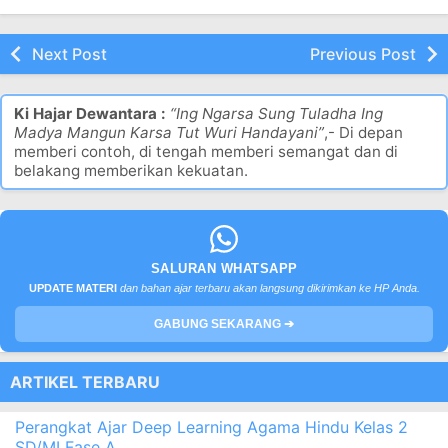
Next Post
Previous Post
Ki Hajar Dewantara :
“Ing Ngarsa Sung Tuladha Ing
Madya Mangun Karsa Tut Wuri Handayani”
,- Di depan
memberi contoh, di tengah memberi semangat dan di
belakang memberikan kekuatan.
SALURAN WHATSAPP
UPDATE MATERI
dan bahan ajar terbaru akan langsung dikirimkan ke HP Anda.
GABUNG SEKARANG ➔
ARTIKEL TERBARU
Perangkat Ajar Deep Learning Agama Hindu Kelas 2
SD/MI Fase A