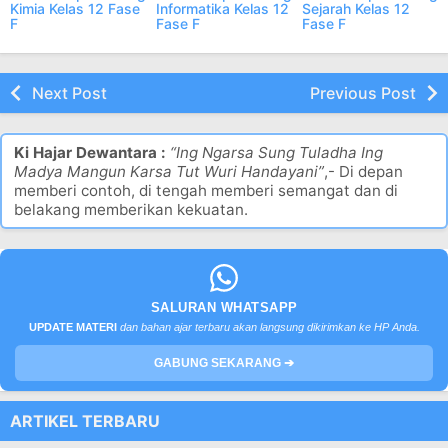
Kimia Kelas 12 Fase
Informatika Kelas 12
Sejarah Kelas 12
F
Fase F
Fase F
Next Post
Previous Post
Ki Hajar Dewantara :
“Ing Ngarsa Sung Tuladha Ing
Madya Mangun Karsa Tut Wuri Handayani”
,- Di depan
memberi contoh, di tengah memberi semangat dan di
belakang memberikan kekuatan.
SALURAN WHATSAPP
UPDATE MATERI
dan bahan ajar terbaru akan langsung dikirimkan ke HP Anda.
GABUNG SEKARANG ➔
ARTIKEL TERBARU