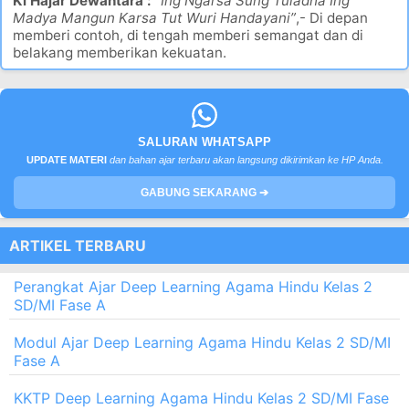
Ki Hajar Dewantara :
“Ing Ngarsa Sung Tuladha Ing
Madya Mangun Karsa Tut Wuri Handayani”
,- Di depan
memberi contoh, di tengah memberi semangat dan di
belakang memberikan kekuatan.
SALURAN WHATSAPP
UPDATE MATERI
dan bahan ajar terbaru akan langsung dikirimkan ke HP Anda.
GABUNG SEKARANG ➔
ARTIKEL TERBARU
Perangkat Ajar Deep Learning Agama Hindu Kelas 2
SD/MI Fase A
Modul Ajar Deep Learning Agama Hindu Kelas 2 SD/MI
Fase A
KKTP Deep Learning Agama Hindu Kelas 2 SD/MI Fase