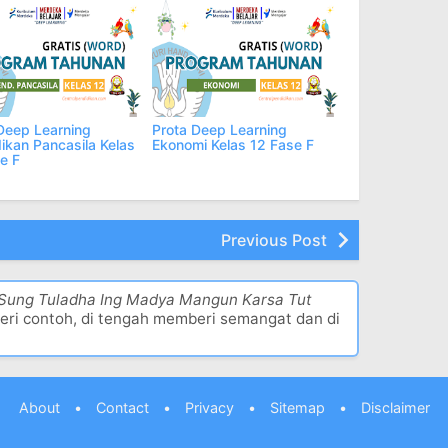
Deep Learning
Prota Deep Learning
ikan Pancasila Kelas
Ekonomi Kelas 12 Fase F
e F
Previous Post
 Sung Tuladha Ing Madya Mangun Karsa Tut
eri contoh, di tengah memberi semangat dan di
About
•
Contact
•
Privacy
•
Sitemap
•
Disclaimer