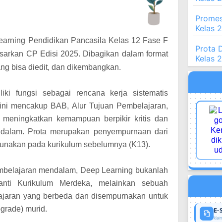
Promes
Kelas 
 Learning Pendidikan Pancasila Kelas 12 Fase F
Prota 
sarkan CP Edisi 2025. Dibagikan dalam format
Kelas 
ng bisa diedit, dan dikembangkan.
iki fungsi sebagai rencana kerja sistematis
 ini mencakup BAB, Alur Tujuan Pembelajaran,
k meningkatkan kemampuan berpikir kritis dan
alam. Prota merupakan penyempurnaan dari
unakan pada kurikulum sebelumnya (K13).
mbelajaran mendalam, Deep Learning bukanlah
anti Kurikulum Merdeka, melainkan sebuah
lajaran yang berbeda dan disempurnakan untuk
pgrade) murid.
E-
klaim