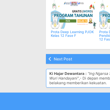
Prota Deep Learning PJOK
Prota 
Kelas 12 Fase F
Pendid
12 Fas
Next Post
Ki Hajar Dewantara :
“Ing Ngarsa
Wuri Handayani”
,- Di depan memb
belakang memberikan kekuatan.