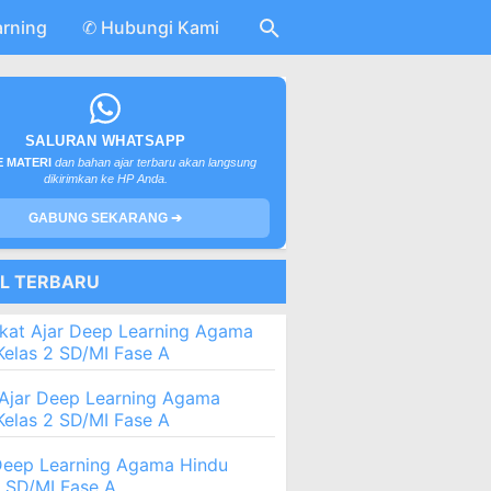
arning
✆ Hubungi Kami
SALURAN WHATSAPP
 MATERI
dan bahan ajar terbaru akan langsung
dikirimkan ke HP Anda.
GABUNG SEKARANG ➔
EL TERBARU
kat Ajar Deep Learning Agama
Kelas 2 SD/MI Fase A
Ajar Deep Learning Agama
Kelas 2 SD/MI Fase A
eep Learning Agama Hindu
2 SD/MI Fase A