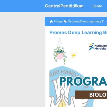
CentralPendidikan
Home
Home
Promes Deep Learning 11
Promes Deep Learning B