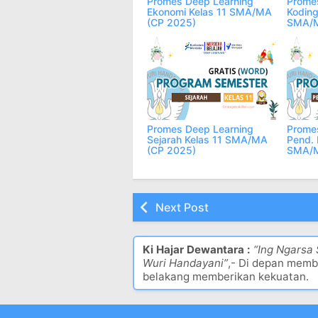
Promes Deep Learning
Prome
Ekonomi Kelas 11 SMA/MA
Koding
(CP 2025)
SMA/M
Promes Deep Learning
Prome
Sejarah Kelas 11 SMA/MA
Pend. 
(CP 2025)
SMA/M
Next Post
Ki Hajar Dewantara :
“Ing Ngarsa
Wuri Handayani”
,- Di depan memb
belakang memberikan kekuatan.