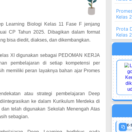
Promes
Kelas 
eep Learning Biologi Kelas 11 Fase F jenjang
Prota 
ai CP Tahun 2025. Dibagikan dalam format
Kelas 
ng bisa diedit, diakses, dan dikembangkan.
 Kelas XI digunakan sebagai PEDOMAN KERJA
han pembelajaran di setiap kompetensi per
ih memiliki peran layaknya bahan ajar Promes
ndekatan atau strategi pembelajaran Deep
 diintegrasikan ke dalam Kurikulum Merdeka di
, dan telah digunakan Sekolah Menengah Atas
asih sebagian.
E-
klaim
mbelajaran Deep Learning berfokus pada