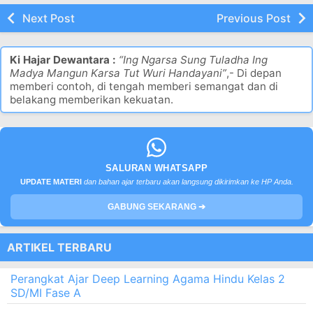
Next Post
Previous Post
Ki Hajar Dewantara :
“Ing Ngarsa Sung Tuladha Ing
Madya Mangun Karsa Tut Wuri Handayani”
,- Di depan
memberi contoh, di tengah memberi semangat dan di
belakang memberikan kekuatan.
SALURAN WHATSAPP
UPDATE MATERI
dan bahan ajar terbaru akan langsung dikirimkan ke HP Anda.
GABUNG SEKARANG ➔
ARTIKEL TERBARU
Perangkat Ajar Deep Learning Agama Hindu Kelas 2
SD/MI Fase A