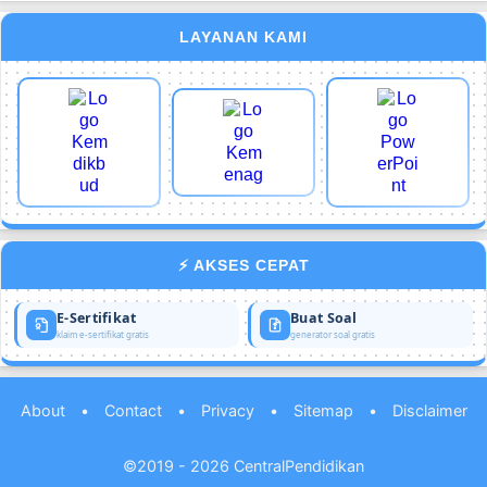
LAYANAN KAMI
⚡ AKSES CEPAT
E-Sertifikat
Buat Soal
klaim e-sertifikat gratis
generator soal gratis
About
•
Contact
•
Privacy
•
Sitemap
•
Disclaimer
©2019 - 2026
CentralPendidikan