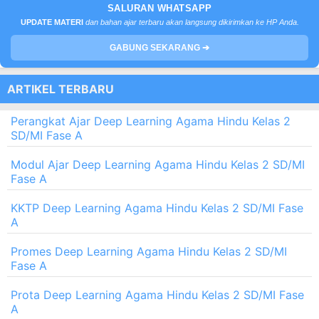
SALURAN WHATSAPP
UPDATE MATERI
dan bahan ajar terbaru akan langsung dikirimkan ke HP Anda.
GABUNG SEKARANG ➔
ARTIKEL TERBARU
Perangkat Ajar Deep Learning Agama Hindu Kelas 2
SD/MI Fase A
Modul Ajar Deep Learning Agama Hindu Kelas 2 SD/MI
Fase A
KKTP Deep Learning Agama Hindu Kelas 2 SD/MI Fase
A
Promes Deep Learning Agama Hindu Kelas 2 SD/MI
Fase A
Prota Deep Learning Agama Hindu Kelas 2 SD/MI Fase
A