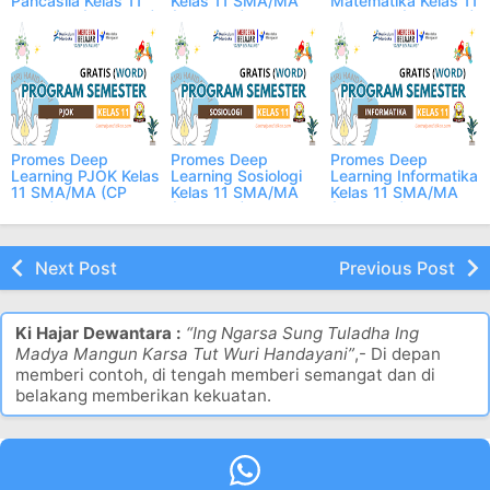
Pancasila Kelas 11
Kelas 11 SMA/MA
Matematika Kelas 11
SMA/MA (CP 2025)
(CP 2025)
SMA/MA (CP 2025)
Promes Deep
Promes Deep
Promes Deep
Learning PJOK Kelas
Learning Sosiologi
Learning Informatika
11 SMA/MA (CP
Kelas 11 SMA/MA
Kelas 11 SMA/MA
2025)
(CP 2025)
(CP 2025)
Next Post
Previous Post
Ki Hajar Dewantara :
“Ing Ngarsa Sung Tuladha Ing
Madya Mangun Karsa Tut Wuri Handayani”
,- Di depan
memberi contoh, di tengah memberi semangat dan di
belakang memberikan kekuatan.