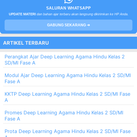
SALURAN WHATSAPP
UPDATE MATERI
dan bahan ajar terbaru akan langsung dikirimkan ke HP Anda.
GABUNG SEKARANG ➔
ARTIKEL TERBARU
Perangkat Ajar Deep Learning Agama Hindu Kelas 2
SD/MI Fase A
Modul Ajar Deep Learning Agama Hindu Kelas 2 SD/MI
Fase A
KKTP Deep Learning Agama Hindu Kelas 2 SD/MI Fase
A
Promes Deep Learning Agama Hindu Kelas 2 SD/MI
Fase A
Prota Deep Learning Agama Hindu Kelas 2 SD/MI Fase