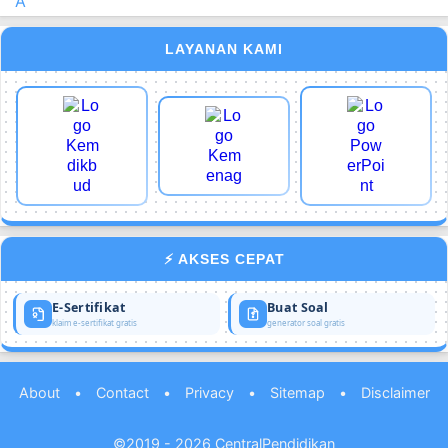
A
LAYANAN KAMI
⚡ AKSES CEPAT
E-Sertifikat
Buat Soal
klaim e-sertifikat gratis
generator soal gratis
About
•
Contact
•
Privacy
•
Sitemap
•
Disclaimer
©2019 - 2026
CentralPendidikan