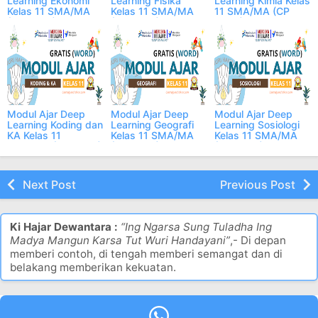
Learning Ekonomi
Learning Fisika
Learning Kimia Kelas
Kelas 11 SMA/MA
Kelas 11 SMA/MA
11 SMA/MA (CP
(CP 2025)
(CP 2025)
2025)
Modul Ajar Deep
Modul Ajar Deep
Modul Ajar Deep
Learning Koding dan
Learning Geografi
Learning Sosiologi
KA Kelas 11
Kelas 11 SMA/MA
Kelas 11 SMA/MA
SMA/MA (CP 2025)
(CP 2025)
(CP 2025)
Next Post
Previous Post
Ki Hajar Dewantara :
“Ing Ngarsa Sung Tuladha Ing
Madya Mangun Karsa Tut Wuri Handayani”
,- Di depan
memberi contoh, di tengah memberi semangat dan di
belakang memberikan kekuatan.