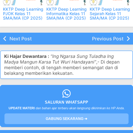
KKTP Deep Learning
KKTP Deep Learning
KKTP Deep Learning
PJOK Kelas 11
Informatika Kelas 11
Sejarah Kelas 11
SMA/MA (CP 2025)
SMA/MA (CP 2025)
SMA/MA (CP 2025)
Next Post
Previous Post
Ki Hajar Dewantara :
“Ing Ngarsa Sung Tuladha Ing
Madya Mangun Karsa Tut Wuri Handayani”
,- Di depan
memberi contoh, di tengah memberi semangat dan di
belakang memberikan kekuatan.
SALURAN WHATSAPP
UPDATE MATERI
dan bahan ajar terbaru akan langsung dikirimkan ke HP Anda.
GABUNG SEKARANG ➔