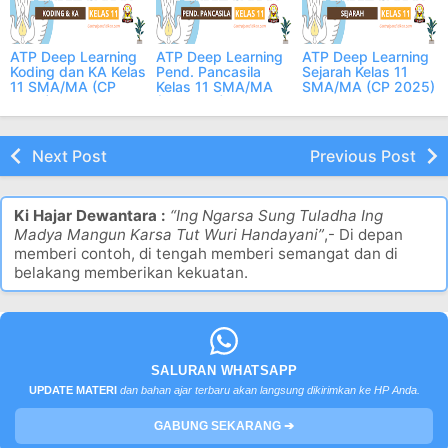
ATP Deep Learning
ATP Deep Learning
ATP Deep Learning
Koding dan KA Kelas
Pend. Pancasila
Sejarah Kelas 11
11 SMA/MA (CP
Kelas 11 SMA/MA
SMA/MA (CP 2025)
2025)
(CP 2025)
Next Post
Previous Post
Ki Hajar Dewantara :
“Ing Ngarsa Sung Tuladha Ing
Madya Mangun Karsa Tut Wuri Handayani”
,- Di depan
memberi contoh, di tengah memberi semangat dan di
belakang memberikan kekuatan.
SALURAN WHATSAPP
UPDATE MATERI
dan bahan ajar terbaru akan langsung dikirimkan ke HP Anda.
GABUNG SEKARANG ➔