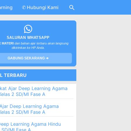
arning
✆ Hubungi Kami
SALURAN WHATSAPP
 MATERI
dan bahan ajar terbaru akan langsung
dikirimkan ke HP Anda.
GABUNG SEKARANG ➔
EL TERBARU
kat Ajar Deep Learning Agama
Kelas 2 SD/MI Fase A
Ajar Deep Learning Agama
Kelas 2 SD/MI Fase A
eep Learning Agama Hindu
2 SD/MI Fase A