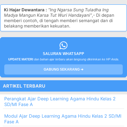
Ki Hajar Dewantara :
“Ing Ngarsa Sung Tuladha Ing
Madya Mangun Karsa Tut Wuri Handayani”
,- Di depan
memberi contoh, di tengah memberi semangat dan di
belakang memberikan kekuatan.
SALURAN WHATSAPP
UPDATE MATERI
dan bahan ajar terbaru akan langsung dikirimkan ke HP Anda.
GABUNG SEKARANG ➔
ARTIKEL TERBARU
Perangkat Ajar Deep Learning Agama Hindu Kelas 2
SD/MI Fase A
Modul Ajar Deep Learning Agama Hindu Kelas 2 SD/MI
Fase A