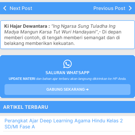
Next Post
Previous Post
Ki Hajar Dewantara :
“Ing Ngarsa Sung Tuladha Ing
Madya Mangun Karsa Tut Wuri Handayani”
,- Di depan
memberi contoh, di tengah memberi semangat dan di
belakang memberikan kekuatan.
SALURAN WHATSAPP
UPDATE MATERI
dan bahan ajar terbaru akan langsung dikirimkan ke HP Anda.
GABUNG SEKARANG ➔
ARTIKEL TERBARU
Perangkat Ajar Deep Learning Agama Hindu Kelas 2
SD/MI Fase A