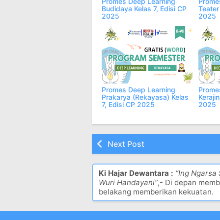
Promes Deep Learning
Promes
Budidaya Kelas 7, Edisi CP
Teater
2025
2025
Promes Deep Learning
Prome
Prakarya (Rekayasa) Kelas
Kerajin
7, Edisi CP 2025
2025
Next Post
Ki Hajar Dewantara :
“Ing Ngarsa
Wuri Handayani”
,- Di depan memb
belakang memberikan kekuatan.