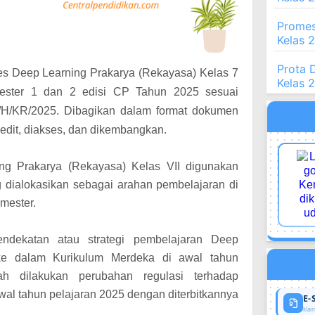
Promes
Kelas 
Prota 
omes Deep Learning Prakarya (Rekayasa) Kelas 7
Kelas 
ster 1 dan 2 edisi CP Tahun 2025 sesuai
H/KR/2025. Dibagikan dalam format dokumen
iedit, diakses, dan dikembangkan.
g Prakarya (Rekayasa) Kelas VII digunakan
alokasikan sebagai arahan pembelajaran di
mester.
ndekatan atau strategi pembelajaran Deep
 ke dalam Kurikulum Merdeka di awal tahun
ah dilakukan perubahan regulasi terhadap
wal tahun pelajaran 2025 dengan diterbitkannya
E-
klaim