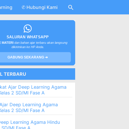
arning
✆ Hubungi Kami
SALURAN WHATSAPP
 MATERI
dan bahan ajar terbaru akan langsung
dikirimkan ke HP Anda.
GABUNG SEKARANG ➔
EL TERBARU
kat Ajar Deep Learning Agama
Kelas 2 SD/MI Fase A
Ajar Deep Learning Agama
Kelas 2 SD/MI Fase A
eep Learning Agama Hindu
2 SD/MI Fase A