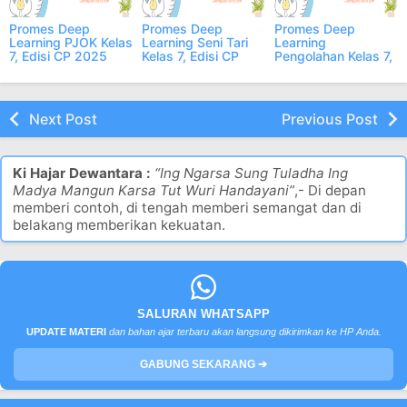
Promes Deep
Promes Deep
Promes Deep
Learning PJOK Kelas
Learning Seni Tari
Learning
7, Edisi CP 2025
Kelas 7, Edisi CP
Pengolahan Kelas 7,
2025
Edisi CP 2025
Next Post
Previous Post
Ki Hajar Dewantara :
“Ing Ngarsa Sung Tuladha Ing
Madya Mangun Karsa Tut Wuri Handayani”
,- Di depan
memberi contoh, di tengah memberi semangat dan di
belakang memberikan kekuatan.
SALURAN WHATSAPP
UPDATE MATERI
dan bahan ajar terbaru akan langsung dikirimkan ke HP Anda.
GABUNG SEKARANG ➔