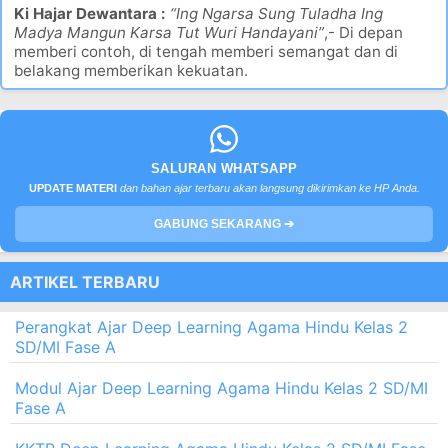
Ki Hajar Dewantara :
“Ing Ngarsa Sung Tuladha Ing
Madya Mangun Karsa Tut Wuri Handayani”
,- Di depan
memberi contoh, di tengah memberi semangat dan di
belakang memberikan kekuatan.
SALURAN WHATSAPP
UPDATE MATERI
dan bahan ajar terbaru akan langsung dikirimkan ke HP Anda.
GABUNG SEKARANG ➔
ARTIKEL TERBARU
Perangkat Ajar Deep Learning Agama Hindu Kelas 2
SD/MI Fase A
Modul Ajar Deep Learning Agama Hindu Kelas 2 SD/MI
Fase A