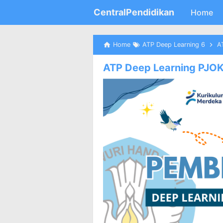
CentralPendidikan
Home
Home
ATP Deep Learning 6
A
ATP Deep Learning PJOK 