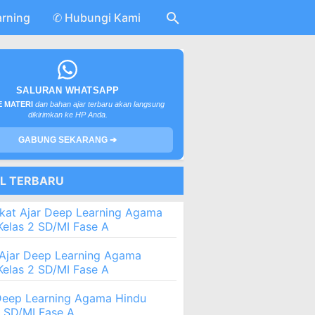
arning
✆ Hubungi Kami
SALURAN WHATSAPP
 MATERI
dan bahan ajar terbaru akan langsung
dikirimkan ke HP Anda.
GABUNG SEKARANG ➔
EL TERBARU
kat Ajar Deep Learning Agama
Kelas 2 SD/MI Fase A
Ajar Deep Learning Agama
Kelas 2 SD/MI Fase A
eep Learning Agama Hindu
2 SD/MI Fase A