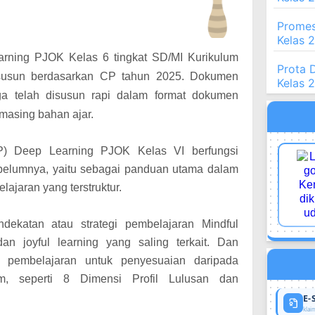
Promes
Kelas 
arning PJOK Kelas 6 tingkat SD/MI Kurikulum
Prota 
susun berdasarkan CP tahun 2025. Dokumen
Kelas 
uga telah disusun rapi dalam format dokumen
-masing bahan ajar.
P) Deep Learning PJOK Kelas VI berfungsi
ebelumnya, yaitu sebagai panduan utama dalam
jaran yang terstruktur.
ekatan atau strategi pembelajaran Mindful
dan joyful learning yang saling terkait. Dan
 pembelajaran untuk penyesuaian daripada
m, seperti 8 Dimensi Profil Lulusan dan
E-
klaim