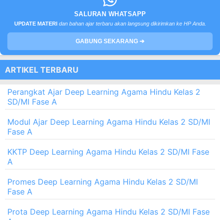
SALURAN WHATSAPP
UPDATE MATERI
dan bahan ajar terbaru akan langsung dikirimkan ke HP Anda.
GABUNG SEKARANG ➔
ARTIKEL TERBARU
Perangkat Ajar Deep Learning Agama Hindu Kelas 2
SD/MI Fase A
Modul Ajar Deep Learning Agama Hindu Kelas 2 SD/MI
Fase A
KKTP Deep Learning Agama Hindu Kelas 2 SD/MI Fase
A
Promes Deep Learning Agama Hindu Kelas 2 SD/MI
Fase A
Prota Deep Learning Agama Hindu Kelas 2 SD/MI Fase