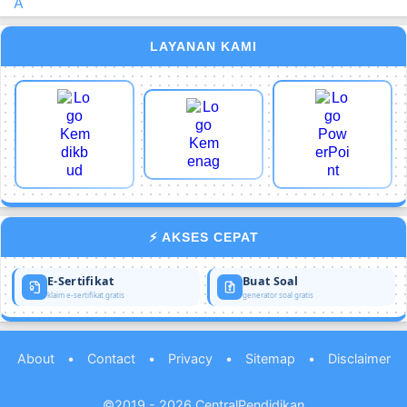
A
LAYANAN KAMI
⚡ AKSES CEPAT
E-Sertifikat
Buat Soal
klaim e-sertifikat gratis
generator soal gratis
About
•
Contact
•
Privacy
•
Sitemap
•
Disclaimer
©2019 - 2026
CentralPendidikan