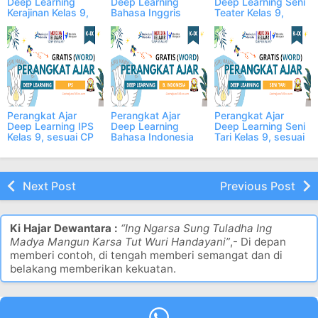
Deep Learning
Deep Learning
Deep Learning Seni
Kerajinan Kelas 9,
Bahasa Inggris
Teater Kelas 9,
sesuai CP 2025
Kelas 9, sesuai CP
sesuai CP 2025
2025
Perangkat Ajar
Perangkat Ajar
Perangkat Ajar
Deep Learning IPS
Deep Learning
Deep Learning Seni
Kelas 9, sesuai CP
Bahasa Indonesia
Tari Kelas 9, sesuai
2025
Kelas 9, sesuai CP
CP 2025
2025
Next Post
Previous Post
Ki Hajar Dewantara :
“Ing Ngarsa Sung Tuladha Ing
Madya Mangun Karsa Tut Wuri Handayani”
,- Di depan
memberi contoh, di tengah memberi semangat dan di
belakang memberikan kekuatan.