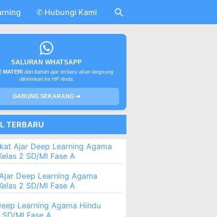
arning
✆ Hubungi Kami
SALURAN WHATSAPP
 MATERI
dan bahan ajar terbaru akan langsung
dikirimkan ke HP Anda.
GABUNG SEKARANG ➔
EL TERBARU
kat Ajar Deep Learning Agama
Kelas 2 SD/MI Fase A
Ajar Deep Learning Agama
Kelas 2 SD/MI Fase A
eep Learning Agama Hindu
2 SD/MI Fase A