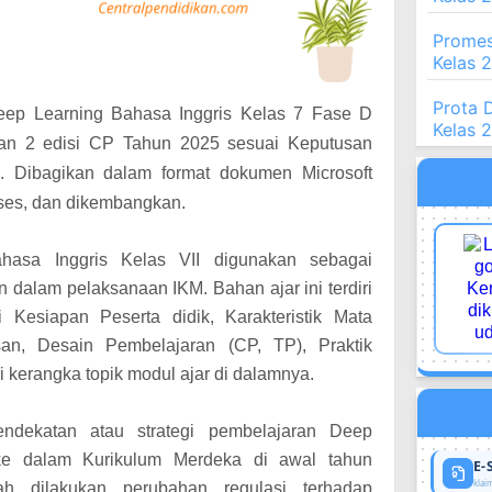
Promes
Kelas 
Prota 
Deep Learning Bahasa Inggris Kelas 7 Fase D
Kelas 
an 2 edisi CP Tahun 2025 sesuai Keputusan
 Dibagikan dalam format dokumen Microsoft
akses, dan dikembangkan.
hasa Inggris Kelas VII digunakan sebagai
alam pelaksanaan IKM. Bahan ajar ini terdiri
asi Kesiapan Peserta didik, Karakteristik Mata
usan, Desain Pembelajaran (CP, TP), Praktik
 kerangka topik modul ajar di dalamnya.
ndekatan atau strategi pembelajaran Deep
 ke dalam Kurikulum Merdeka di awal tahun
E-
klaim
ah dilakukan perubahan regulasi terhadap