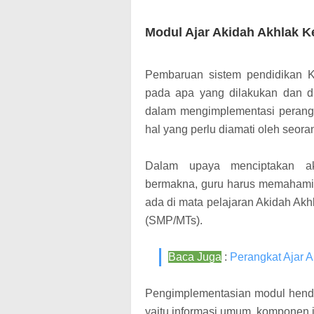
Modul Ajar Akidah Akhlak K
Pembaruan sistem pendidikan K
pada apa yang dilakukan dan d
dalam mengimplementasi perangk
hal yang perlu diamati oleh seora
Dalam upaya menciptakan akt
bermakna, guru harus memahami
ada di mata pelajaran Akidah Ak
(SMP/MTs).
Baca Juga
:
Perangkat Ajar 
Pengimplementasian modul henda
yaitu informasi umum, komponen i