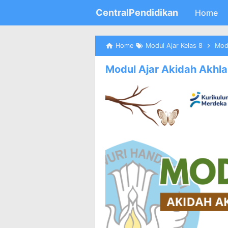
CentralPendidikan
Home
Home
Modul Ajar Kelas 8
Modu
Modul Ajar Akidah Akhla