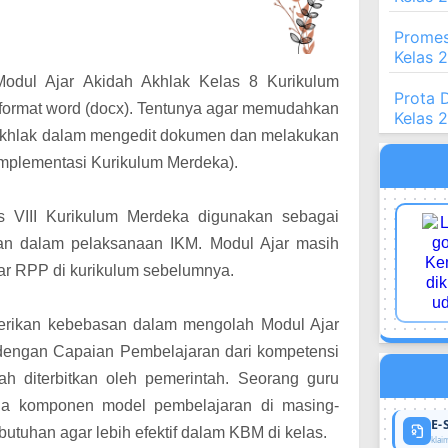
Promes
Kelas 
Modul Ajar Akidah Akhlak Kelas 8 Kurikulum
Prota 
m format word (docx). Tentunya agar memudahkan
Kelas 
 Akhlak dalam mengedit dokumen dan melakukan
mplementasi Kurikulum Merdeka).
s VIII Kurikulum Merdeka digunakan sebagai
n dalam pelaksanaan IKM. Modul Ajar masih
jar RPP di kurikulum sebelumnya.
erikan kebebasan dalam mengolah Modul Ajar
 dengan Capaian Pembelajaran dari kompetensi
ah diterbitkan oleh pemerintah. Seorang guru
a komponen model pembelajaran di masing-
E-
tuhan agar lebih efektif dalam KBM di kelas.
klaim