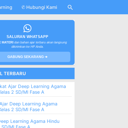
arning
✆ Hubungi Kami
SALURAN WHATSAPP
 MATERI
dan bahan ajar terbaru akan langsung
dikirimkan ke HP Anda.
GABUNG SEKARANG ➔
EL TERBARU
kat Ajar Deep Learning Agama
Kelas 2 SD/MI Fase A
Ajar Deep Learning Agama
Kelas 2 SD/MI Fase A
eep Learning Agama Hindu
2 SD/MI Fase A