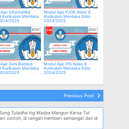
Ajar Informatika
Modul Ajar PJOK Kelas 8
8 Kurikulum Merdeka
Kurikulum Merdeka Edisi
 2024/2025
2024/2025
Ajar Seni Budaya
Modul Ajar IPS Kelas 8
8 Kurikulum Merdeka
Kurikulum Merdeka Edisi
 2024/2025
2024/2025
Previous Post
 Sung Tuladha Ing Madya Mangun Karsa Tut
eri contoh, di tengah memberi semangat dan di