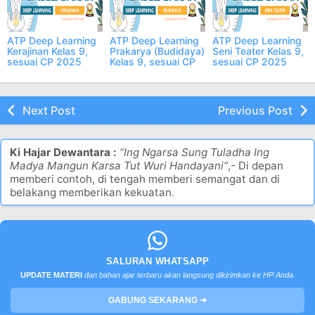
ATP Deep Learning
ATP Deep Learning
ATP Deep Learning
Kerajinan Kelas 9,
Prakarya (Budidaya)
Seni Teater Kelas 9,
sesuai CP 2025
Kelas 9, sesuai CP
sesuai CP 2025
2025
Next Post
Previous Post
Ki Hajar Dewantara :
“Ing Ngarsa Sung Tuladha Ing
Madya Mangun Karsa Tut Wuri Handayani”
,- Di depan
memberi contoh, di tengah memberi semangat dan di
belakang memberikan kekuatan.
SALURAN WHATSAPP
UPDATE MATERI
dan bahan ajar terbaru akan langsung dikirimkan ke HP Anda.
GABUNG SEKARANG ➔