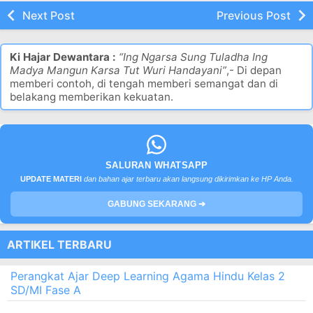
Next Post
Previous Post
Ki Hajar Dewantara :
“Ing Ngarsa Sung Tuladha Ing
Madya Mangun Karsa Tut Wuri Handayani”
,- Di depan
memberi contoh, di tengah memberi semangat dan di
belakang memberikan kekuatan.
SALURAN WHATSAPP
UPDATE MATERI
dan bahan ajar terbaru akan langsung dikirimkan ke HP Anda.
GABUNG SEKARANG ➔
ARTIKEL TERBARU
Perangkat Ajar Deep Learning Agama Hindu Kelas 2
SD/MI Fase A